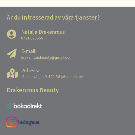
Är du intresserad av våra tjänster?
Natalja Drakenrous

0721-895555
E-mail:

drakenrousbeauty@gmail.com
Adress:

Pastellvägen 9, 121 36 Johanneshov
Drakenrous Beauty