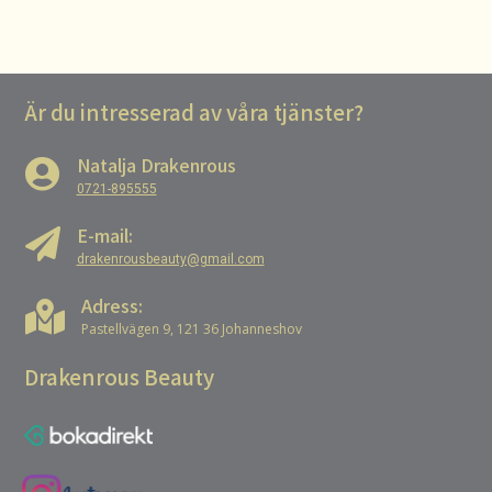
Är du intresserad av våra tjänster?
Natalja Drakenrous

0721-895555
E-mail:

drakenrousbeauty@gmail.com
Adress:

Pastellvägen 9, 121 36 Johanneshov
Drakenrous Beauty